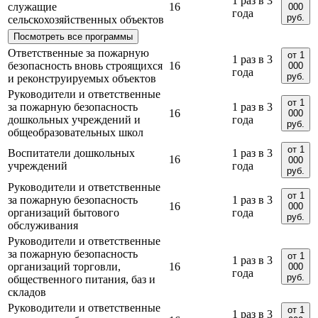
1 раз в 3
служащие
16
000
года
руб.
сельскохозяйственных объектов
Посмотреть все программы
Ответственные за пожарную
от 1
1 раз в 3
безопасность вновь строящихся
16
000
года
руб.
и реконструируемых объектов
Руководители и ответственные
от 1
за пожарную безопасность
1 раз в 3
16
000
дошкольных учреждений и
года
руб.
общеобразовательных школ
от 1
Воспитатели дошкольных
1 раз в 3
16
000
учреждений
года
руб.
Руководители и ответственные
от 1
за пожарную безопасность
1 раз в 3
16
000
организаций бытового
года
руб.
обслуживания
Руководители и ответственные
за пожарную безопасность
от 1
1 раз в 3
организаций торговли,
16
000
года
руб.
общественного питания, баз и
складов
Руководители и ответственные
от 1
1 раз в 3