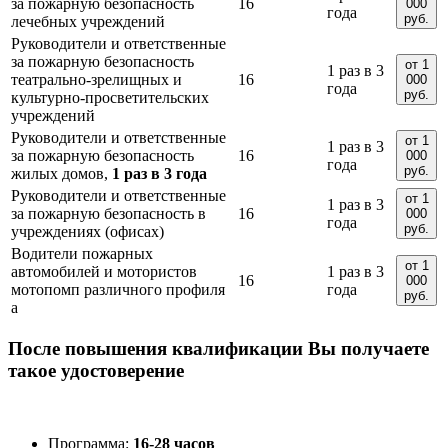
за пожарную безопасность
16
000
года
руб.
лечебных учреждений
Руководители и ответственные
за пожарную безопасность
от 1
1 раз в 3
театрально-зрелищных и
16
000
года
руб.
культурно-просветительских
учреждений
Руководители и ответственные
от 1
1 раз в 3
за пожарную безопасность
16
000
года
руб.
жилых домов,
1 раз в 3 года
Руководители и ответственные
от 1
1 раз в 3
за пожарную безопасность в
16
000
года
руб.
учреждениях (офисах)
Водители пожарных
от 1
автомобилей и мотористов
1 раз в 3
16
000
мотопомп различного профиля
года
руб.
а
После повышения квалификации Вы получаете
такое удостоверение
Программа:
16-28 часов