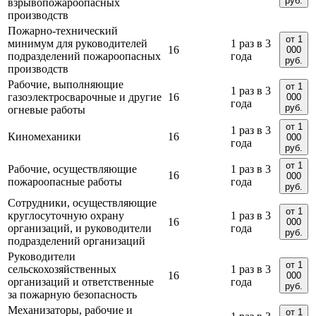
руб.
взрывопожароопасных
производств
Пожарно-технический
от 1
минимум для руководителей
1 раз в 3
16
000
подразделений пожароопасных
года
руб.
производств
Рабочие, выполняющие
от 1
1 раз в 3
газоэлектросварочные и другие
16
000
года
руб.
огневые работы
от 1
1 раз в 3
Киномеханики
16
000
года
руб.
от 1
Рабочие, осуществляющие
1 раз в 3
16
000
пожароопасные работы
года
руб.
Сотрудники, осуществляющие
от 1
круглосуточную охрану
1 раз в 3
16
000
организаций, и руководители
года
руб.
подразделений организаций
Руководители
от 1
сельскохозяйственных
1 раз в 3
16
000
организаций и ответственные
года
руб.
за пожарную безопасность
Механизаторы, рабочие и
от 1