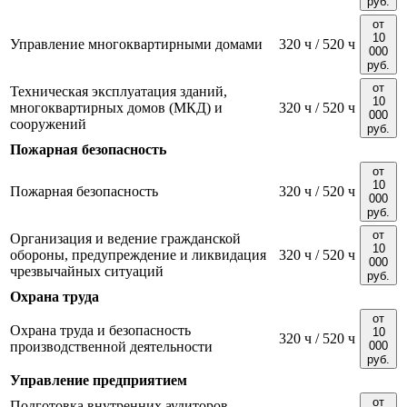
руб.
от
10
Управление многоквартирными домами
320 ч / 520 ч
000
руб.
от
Техническая эксплуатация зданий,
10
многоквартирных домов (МКД) и
320 ч / 520 ч
000
сооружений
руб.
Пожарная безопасность
от
10
Пожарная безопасность
320 ч / 520 ч
000
руб.
от
Организация и ведение гражданской
10
обороны, предупреждение и ликвидация
320 ч / 520 ч
000
чрезвычайных ситуаций
руб.
Охрана труда
от
Охрана труда и безопасность
10
320 ч / 520 ч
производственной деятельности
000
руб.
Управление предприятием
от
Подготовка внутренних аудиторов