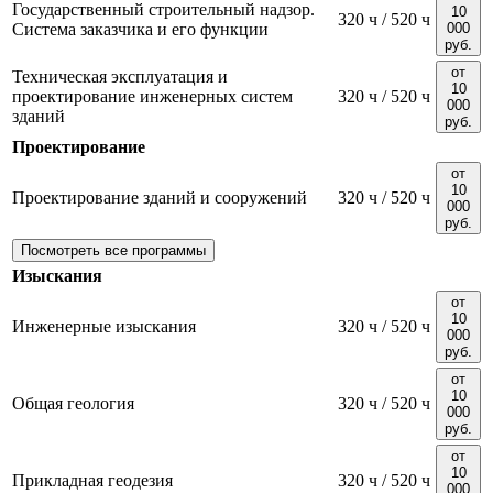
Государственный строительный надзор.
10
320 ч / 520 ч
Система заказчика и его функции
000
руб.
от
Техническая эксплуатация и
10
проектирование инженерных систем
320 ч / 520 ч
000
зданий
руб.
Проектирование
от
10
Проектирование зданий и сооружений
320 ч / 520 ч
000
руб.
Посмотреть все программы
Изыскания
от
10
Инженерные изыскания
320 ч / 520 ч
000
руб.
от
10
Общая геология
320 ч / 520 ч
000
руб.
от
10
Прикладная геодезия
320 ч / 520 ч
000